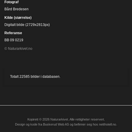
Fotograf
Bård Bredesen
Kilde (størrelse)
Digitalt bilde (2729x2813px)
Referanse
BB 09 0219
© Naturarkivet.no
Totalt
22585
bilder i databasen.
Kopirett © 2026 Naturarkivet. Alle rettigheter reservert.
Design og kode fra
Buskerud Web AS
og befinner seg hos
netthotell.no
.