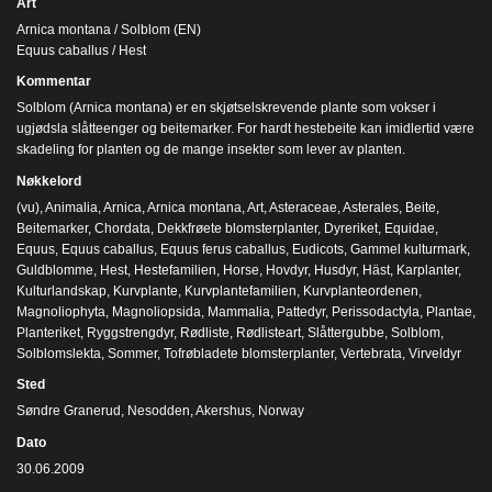
Art
Arnica montana / Solblom (EN)
Equus caballus / Hest
Kommentar
Solblom (Arnica montana) er en skjøtselskrevende plante som vokser i
ugjødsla slåtteenger og beitemarker. For hardt hestebeite kan imidlertid være
skadeling for planten og de mange insekter som lever av planten.
Nøkkelord
(vu)
,
Animalia
,
Arnica
,
Arnica montana
,
Art
,
Asteraceae
,
Asterales
,
Beite
,
Beitemarker
,
Chordata
,
Dekkfrøete blomsterplanter
,
Dyreriket
,
Equidae
,
Equus
,
Equus caballus
,
Equus ferus caballus
,
Eudicots
,
Gammel kulturmark
,
Guldblomme
,
Hest
,
Hestefamilien
,
Horse
,
Hovdyr
,
Husdyr
,
Häst
,
Karplanter
,
Kulturlandskap
,
Kurvplante
,
Kurvplantefamilien
,
Kurvplanteordenen
,
Magnoliophyta
,
Magnoliopsida
,
Mammalia
,
Pattedyr
,
Perissodactyla
,
Plantae
,
Planteriket
,
Ryggstrengdyr
,
Rødliste
,
Rødlisteart
,
Slåttergubbe
,
Solblom
,
Solblomslekta
,
Sommer
,
Tofrøbladete blomsterplanter
,
Vertebrata
,
Virveldyr
Sted
Søndre Granerud, Nesodden, Akershus, Norway
Dato
30.06.2009