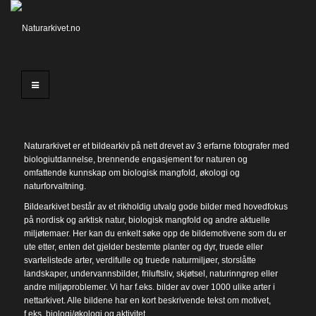
Naturarkivet er et bildearkiv på nett drevet av 3 erfarne fotografer med
biologiutdannelse, brennende engasjement for naturen og
omfattende kunnskap om biologisk mangfold, økologi og
naturforvaltning.
Bildearkivet består av et rikholdig utvalg gode bilder med hovedfokus
på nordisk og arktisk natur, biologisk mangfold og andre aktuelle
miljøtemaer. Her kan du enkelt søke opp de bildemotivene som du er
ute etter, enten det gjelder bestemte planter og dyr, truede eller
svartelistede arter, verdifulle og truede naturmiljøer, storslåtte
landskaper, undervannsbilder, friluftsliv, skjøtsel, naturinngrep eller
andre miljøproblemer. Vi har f.eks. bilder av over 1000 ulike arter i
nettarkivet. Alle bildene har en kort beskrivende tekst om motivet,
f.eks. biologi/økologi og aktivitet.