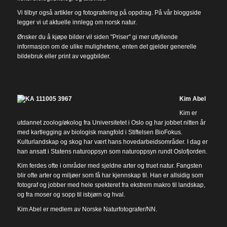
Vi tilbyr også artikler og fotografering på oppdrag. På vår bloggside
legger vi ut aktuelle innlegg om norsk natur.
Ønsker du å kjøpe bilder vil siden "
Priser
" gi mer utfyllende
informasjon om de ulike mulighetene, enten det gjelder generelle
bildebruk eller print av veggbilder.
Kim Abel
Kim er
utdannet zoolog/økolog fra Universitetet i Oslo og har jobbet nitten år
med kartlegging av biologisk mangfold i Stiftelsen BioFokus.
Kulturlandskap og skog har vært hans hovedarbeidsområder. I dag er
han ansatt i Statens naturoppsyn som naturoppsyn rundt Oslofjorden.
Kim ferdes ofte i områder med sjeldne arter og truet natur. Fangsten
blir ofte arter og miljøer som få har kjennskap til. Han er allsidig som
fotograf og jobber med hele spekteret fra ekstrem makro til landskap,
og fra moser og sopp til isbjørn og hval.
Kim Abel er medlem av Norske Naturfotografer/NN.