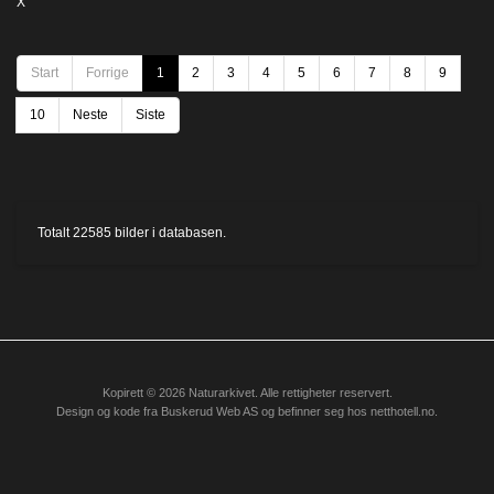
X
Start
Forrige
1
2
3
4
5
6
7
8
9
10
Neste
Siste
Totalt
22585
bilder i databasen.
Kopirett © 2026 Naturarkivet. Alle rettigheter reservert.
Design og kode fra
Buskerud Web AS
og befinner seg hos
netthotell.no
.