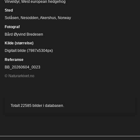
Virveldyr
,
West european hedgehog
Sted
Solåsen, Nesodden, Akershus, Norway
Fotograf
Bård Øyvind Bredesen
Kilde (størrelse)
Digitalt bilde (7987x5304px)
Referanse
BB_20260604_0023
© Naturarkivet.no
Totalt
22585
bilder i databasen.