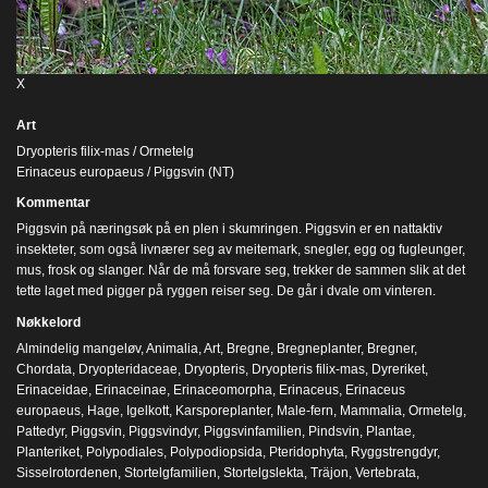
X
Art
Dryopteris filix-mas / Ormetelg
Erinaceus europaeus / Piggsvin (NT)
Kommentar
Piggsvin på næringsøk på en plen i skumringen. Piggsvin er en nattaktiv
insekteter, som også livnærer seg av meitemark, snegler, egg og fugleunger,
mus, frosk og slanger. Når de må forsvare seg, trekker de sammen slik at det
tette laget med pigger på ryggen reiser seg. De går i dvale om vinteren.
Nøkkelord
Almindelig mangeløv
,
Animalia
,
Art
,
Bregne
,
Bregneplanter
,
Bregner
,
Chordata
,
Dryopteridaceae
,
Dryopteris
,
Dryopteris filix-mas
,
Dyreriket
,
Erinaceidae
,
Erinaceinae
,
Erinaceomorpha
,
Erinaceus
,
Erinaceus
europaeus
,
Hage
,
Igelkott
,
Karsporeplanter
,
Male-fern
,
Mammalia
,
Ormetelg
,
Pattedyr
,
Piggsvin
,
Piggsvindyr
,
Piggsvinfamilien
,
Pindsvin
,
Plantae
,
Planteriket
,
Polypodiales
,
Polypodiopsida
,
Pteridophyta
,
Ryggstrengdyr
,
Sisselrotordenen
,
Stortelgfamilien
,
Stortelgslekta
,
Träjon
,
Vertebrata
,