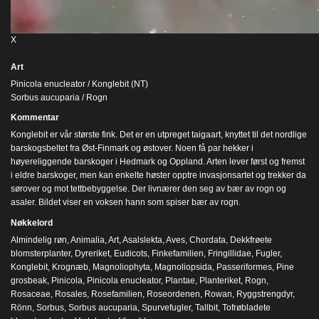
X
Art
Pinicola enucleator / Konglebit (NT)
Sorbus aucuparia / Rogn
Kommentar
Konglebit er vår største fink. Det er en utpreget taigaart, knyttet til det nordlige
barskogsbeltet fra Øst-Finmark og østover. Noen få par hekker i
høyereliggende barskoger i Hedmark og Oppland. Arten lever først og fremst
i eldre barskoger, men kan enkelte høster opptre invasjonsartet og trekker da
sørover og mot tettbebyggelse. Der livnærer den seg av bær av rogn og
asaler. Bildet viser en voksen hann som spiser bær av rogn.
Nøkkelord
Almindelig røn
,
Animalia
,
Art
,
Asalslekta
,
Aves
,
Chordata
,
Dekkfrøete
blomsterplanter
,
Dyreriket
,
Eudicots
,
Finkefamilien
,
Fringillidae
,
Fugler
,
Konglebit
,
Krognæb
,
Magnoliophyta
,
Magnoliopsida
,
Passeriformes
,
Pine
grosbeak
,
Pinicola
,
Pinicola enucleator
,
Plantae
,
Planteriket
,
Rogn
,
Rosaceae
,
Rosales
,
Rosefamilien
,
Roseordenen
,
Rowan
,
Ryggstrengdyr
,
Rönn
,
Sorbus
,
Sorbus aucuparia
,
Spurvefugler
,
Tallbit
,
Tofrøbladete