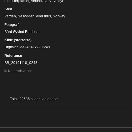
blomsterplanter
,
Vertebrata
,
Virveldyr
Sted
Varden, Nesodden, Akershus, Norway
Fotograf
Bård Øyvind Bredesen
Kilde (størrelse)
Digitalt bilde (4641x2985px)
Referanse
BB_20191110_0243
© Naturarkivet.no
Totalt
22585
bilder i databasen.