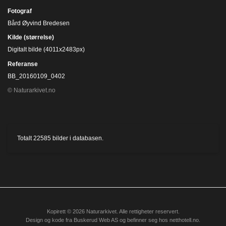
Fotograf
Bård Øyvind Bredesen
Kilde (størrelse)
Digitalt bilde (4011x2483px)
Referanse
BB_20160109_0402
© Naturarkivet.no
Totalt
22585
bilder i databasen.
Kopirett © 2026 Naturarkivet. Alle rettigheter reservert.
Design og kode fra
Buskerud Web AS
og befinner seg hos
netthotell.no
.