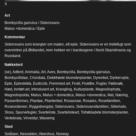
X
Art
Bombycilla garrulus / Sidensvans
Malus ×domestica / Eple
Kommentar
Sidensvans som krangler om maten, ett eple. Sidensvans er en trekkfugl som
overvintrer på Østlandet, men hekker en i barskogene i Nord-Skandinavia og
Russland.
Nøkkelord
(se)
,
Adferd
,
Animalia
,
Art
,
Aves
,
Bombycilla
,
Bombycilla garrulus
,
Bombycillidae
,
Chordata
,
Dekkfrøete blomsterplanter
,
Dyreriket
,
Dyrket eple
,
Eple
,
Epleslekta
,
Eudicots
,
Fremmed art
,
Frukt
,
Frukttre
,
Fugler
,
Fødesøk
,
Høst
,
Innført art
,
Introdusert art
,
Krangling
,
Kulturplante
,
Magnoliophyta
,
Magnoliopsida
,
Malus
,
Malus × domestica
,
Malus ×domestica
,
Mat
,
Næring
,
Passeriformes
,
Plantae
,
Planteriket
,
Rosaceae
,
Rosales
,
Rosefamilien
,
Roseordenen
,
Ryggstrengdyr
,
Sidensvans
,
Sidensvansfamilien
,
Silkehale
,
Sloss
,
Spurvefugler
,
Svarteliste
,
Svartelisteart
,
Tofrøbladete blomsterplanter
,
Vertebrata
,
Virveldyr
,
Waxwing
Sted
Solåsen, Nesodden, Akershus, Norway