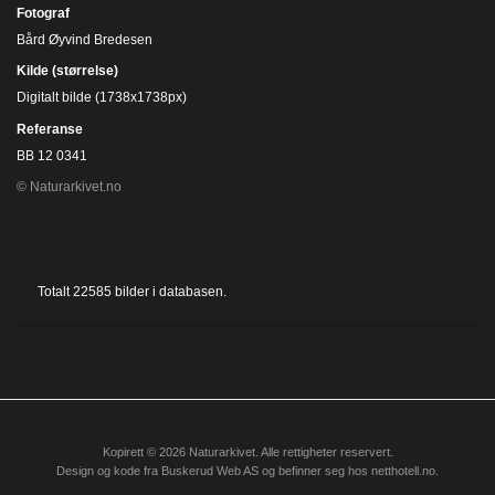
Fotograf
Bård Øyvind Bredesen
Kilde (størrelse)
Digitalt bilde (1738x1738px)
Referanse
BB 12 0341
© Naturarkivet.no
Totalt
22585
bilder i databasen.
Kopirett © 2026 Naturarkivet. Alle rettigheter reservert.
Design og kode fra
Buskerud Web AS
og befinner seg hos
netthotell.no
.