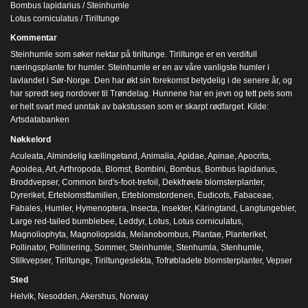
Bombus lapidarius / Steinhumle
Lotus corniculatus / Tiriltunge
Kommentar
Steinhumle som søker nektar på tiriltunge. Tiriltunge er en verdifull
næringsplante for humler. Steinhumle er en av våre vanligste humler i
lavlandet i Sør-Norge. Den har økt sin forekomst betydelig i de senere år, og
har spredt seg nordover til Trøndelag. Hunnene har en jevn og tett pels som
er helt svart med unntak av bakstussen som er skarpt rødfarget. Kilde:
Artsdatabanken
Nøkkelord
Aculeata
,
Almindelig kællingetand
,
Animalia
,
Apidae
,
Apinae
,
Apocrita
,
Apoidea
,
Art
,
Arthropoda
,
Blomst
,
Bombini
,
Bombus
,
Bombus lapidarius
,
Broddvepser
,
Common bird's-foot-trefoil
,
Dekkfrøete blomsterplanter
,
Dyreriket
,
Erteblomstfamilien
,
Erteblomstordenen
,
Eudicots
,
Fabaceae
,
Fabales
,
Humler
,
Hymenoptera
,
Insecta
,
Insekter
,
Käringtand
,
Langtungebier
,
Large red-tailed bumblebee
,
Leddyr
,
Lotus
,
Lotus corniculatus
,
Magnoliophyta
,
Magnoliopsida
,
Melanobombus
,
Plantae
,
Planteriket
,
Pollinator
,
Pollinering
,
Sommer
,
Steinhumle
,
Stenhumla
,
Stenhumle
,
Stilkvepser
,
Tiriltunge
,
Tiriltungeslekta
,
Tofrøbladete blomsterplanter
,
Vepser
Sted
Helvik, Nesodden, Akershus, Norway