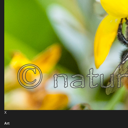
X
Art