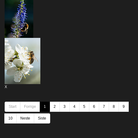
X
Start
Forrige
1
2
3
4
5
6
7
8
9
10
Neste
Siste