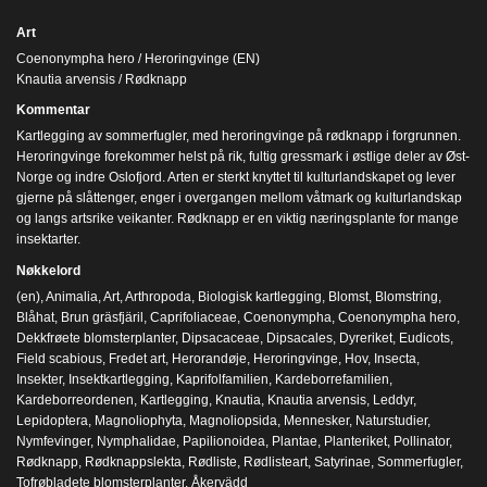
Art
Coenonympha hero / Heroringvinge (EN)
Knautia arvensis / Rødknapp
Kommentar
Kartlegging av sommerfugler, med heroringvinge på rødknapp i forgrunnen.
Heroringvinge forekommer helst på rik, fultig gressmark i østlige deler av Øst-
Norge og indre Oslofjord. Arten er sterkt knyttet til kulturlandskapet og lever
gjerne på slåttenger, enger i overgangen mellom våtmark og kulturlandskap
og langs artsrike veikanter. Rødknapp er en viktig næringsplante for mange
insektarter.
Nøkkelord
(en)
,
Animalia
,
Art
,
Arthropoda
,
Biologisk kartlegging
,
Blomst
,
Blomstring
,
Blåhat
,
Brun gräsfjäril
,
Caprifoliaceae
,
Coenonympha
,
Coenonympha hero
,
Dekkfrøete blomsterplanter
,
Dipsacaceae
,
Dipsacales
,
Dyreriket
,
Eudicots
,
Field scabious
,
Fredet art
,
Herorandøje
,
Heroringvinge
,
Hov
,
Insecta
,
Insekter
,
Insektkartlegging
,
Kaprifolfamilien
,
Kardeborrefamilien
,
Kardeborreordenen
,
Kartlegging
,
Knautia
,
Knautia arvensis
,
Leddyr
,
Lepidoptera
,
Magnoliophyta
,
Magnoliopsida
,
Mennesker
,
Naturstudier
,
Nymfevinger
,
Nymphalidae
,
Papilionoidea
,
Plantae
,
Planteriket
,
Pollinator
,
Rødknapp
,
Rødknappslekta
,
Rødliste
,
Rødlisteart
,
Satyrinae
,
Sommerfugler
,
Tofrøbladete blomsterplanter
,
Åkervädd