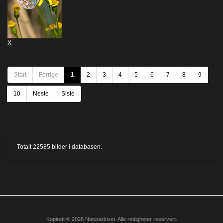
X
Start
Forrige
1
2
3
4
5
6
7
8
9
10
Neste
Siste
Totalt
22585
bilder i databasen.
Kopirett © 2026 Naturarkivet. Alle rettigheter reservert.