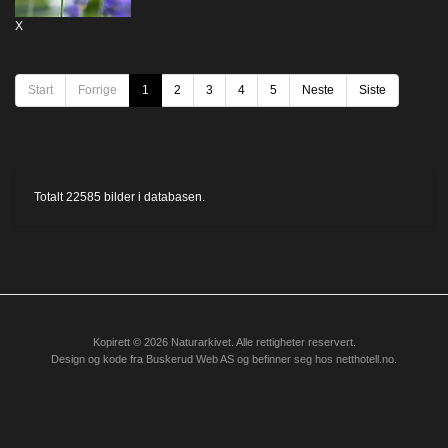
X
Start
Forrige
1
2
3
4
5
Neste
Siste
Totalt
22585
bilder i databasen.
Kopirett © 2026 Naturarkivet. Alle rettigheter reservert.
Design og kode fra
Buskerud Web AS
og befinner seg hos
netthotell.no
.