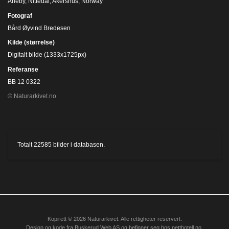
Åneby, Nittedal, Akershus, Norway
Fotograf
Bård Øyvind Bredesen
Kilde (størrelse)
Digitalt bilde (1333x1725px)
Referanse
BB 12 0322
© Naturarkivet.no
Totalt
22585
bilder i databasen.
Kopirett © 2026 Naturarkivet. Alle rettigheter reservert.
Design og kode fra
Buskerud Web AS
og befinner seg hos
netthotell.no
.