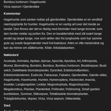
Bombus hortorum / Hagehumle
Vicia sepium / Gjerdevikke
Kommentar
Hagehumle som sanker nektar på gjerdevikke. Gjerdevikke er en verdifull
næringsplante for humler. Hagehumle er en vanlig art over det meste av
landet. Den finnes der det er rikelig med blomster med lange kronrør, som
den henter nektar og pollen fra. Den er karakteristisk med sitt svært lange
ansikt og lange tunge, noe som skiller den fra lynghumle som har samme
gule og svarte fargemønster med hvit bakstuss. Arten er ofte melanistisk og
kan da minne om slåttehumle. Kilde: Artsdatabanken.
Nøkkelord
Aculeata
,
Animalia
,
Apidae
,
Apinae
,
Apocrita
,
Apoidea
,
Art
,
Arthropoda
,
Blomst
,
Blomstring
,
Bombini
,
Bombus
,
Bombus hortorum
,
Broddvepser
,
Bush
vetch
,
Dekkfrøete blomsterplanter
,
Dyreriket
,
Erteblomstfamilien
,
Erteblomstordenen
,
Eudicots
,
Fabaceae
,
Fabales
,
Gjerdevikke
,
Gærde-vikke
,
Hagehumle
,
Havehumle
,
Humler
,
Hymenoptera
,
Häckvicker
,
Insecta
,
Insekter
,
Langtungebier
,
Leddyr
,
Magnoliophyta
,
Magnoliopsida
,
Megabombus
,
Plantae
,
Planteriket
,
Pollinator
,
Pollinering
,
Small garden
bumblebee
,
Sommer
,
Stilkvepser
,
Tofrøbladete blomsterplanter
,
Trädgårdshumla
,
Vepser
,
Vicia
,
Vicia sepium
,
Vikkeslekta
Sted