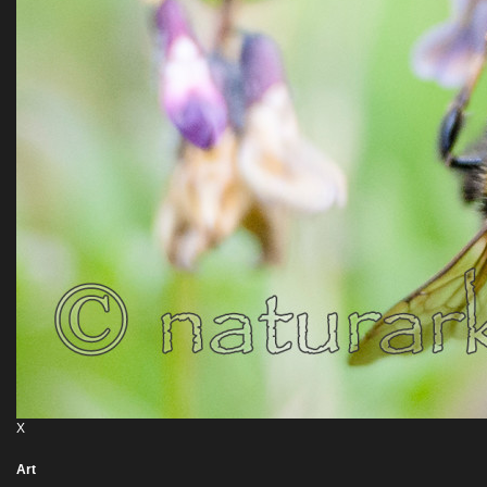
X
Art