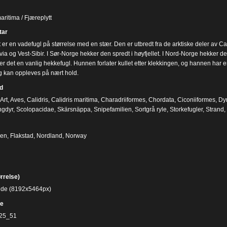
aritima / Fjæreplytt
ar
t er en vadefugl på størrelse med en stær. Den er utbredt fra de arktiske deler av C
ia og Vest-Sibir. I Sør-Norge hekker den spredt i høyfjellet. I Nord-Norge hekker de
er det en vanlig hekkefugl. Hunnen forlater kullet etter klekkingen, og hannen har e
l og kan oppleves på nært hold.
d
Art
,
Aves
,
Calidris
,
Calidris maritima
,
Charadriiformes
,
Chordata
,
Ciconiiformes
,
Dyr
ngdyr
,
Scolopacidae
,
Skärsnäppa
,
Snipefamilien
,
Sortgrå ryle
,
Storkefugler
,
Strand
,
n, Flakstad, Nordland, Norway
ørrelse)
bilde (8192x5464px)
e
25_51