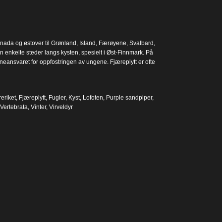
anada og østover til Grønland, Island, Færøyene, Svalbard,
n enkelte steder langs kysten, spesielt i Øst-Finnmark. På
neansvaret for oppfostringen av ungene. Fjæreplytt er ofte
eriket
,
Fjæreplytt
,
Fugler
,
Kyst
,
Lofoten
,
Purple sandpiper
,
Vertebrata
,
Vinter
,
Virveldyr