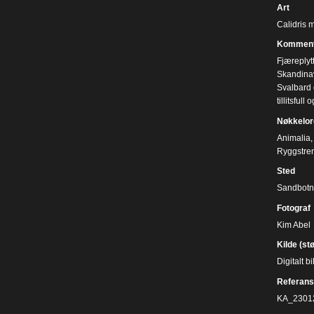
Art
Calidris m
Komment
Fjæreplyt
Skandinav
Svalbard 
tillitsful
Nøkkelor
Animalia
,
Ryggstre
Sted
Sandbotne
Fotograf
Kim Abel
Kilde (st
Digitalt 
Referans
KA_2301