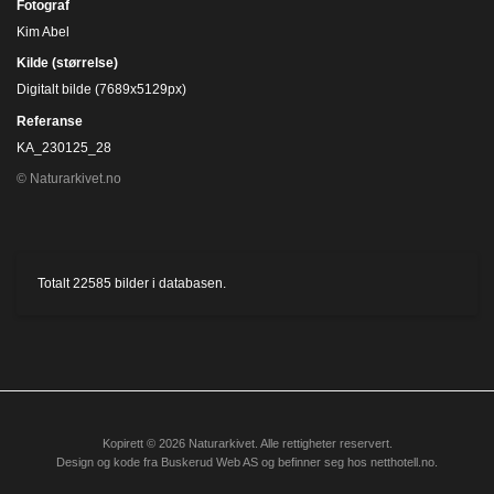
Fotograf
Kim Abel
Kilde (størrelse)
Digitalt bilde (7689x5129px)
Referanse
KA_230125_28
© Naturarkivet.no
Totalt
22585
bilder i databasen.
Kopirett © 2026 Naturarkivet. Alle rettigheter reservert.
Design og kode fra
Buskerud Web AS
og befinner seg hos
netthotell.no
.