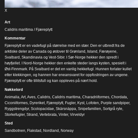
X
Art
Calidris maritima / Fjæreplytt
Kommentar
Fjæreplytt er en vadefugl på størrelse med en stær. Den er utbredt fra de
arktiske deler av Canada og østover til Grønland, Island, Færøyene,
Svalbard, Skandinavia og Vest-Sibir. I Sør-Norge hekker den spredt i
høyfjellet. I Nord-Norge hekker den enkelte steder langs kysten, spesielt i
Øst-Finnmark. På Svalbard er det en vanlig hekkefugl. Hunnen forlater kullet
etter klekkingen, og hannen har eneansvaret for oppfostringen av ungene.
Fjæreplytt er ofte tillitsfull og kan oppleves på nært hold.
Nøkkelord
Animalia
,
Art
,
Aves
,
Calidris
,
Calidris maritima
,
Charadriiformes
,
Chordata
,
Ciconiiformes
,
Dyreriket
,
Fjæreplytt
,
Fugler
,
Kyst
,
Lofoten
,
Purple sandpiper
,
Ryggstrengdyr
,
Scolopacidae
,
Skärsnäppa
,
Snipefamilien
,
Sortgrå ryle
,
Storkefugler
,
Strand
,
Vertebrata
,
Vinter
,
Virveldyr
Sted
Sandbotnen, Flakstad, Nordland, Norway