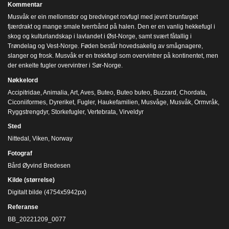
Kommentar
Musvåk er ein mellomstor og bredvinget rovfugl med jevnt brunfarget
fjærdrakt og mange smale tverrbånd på halen. Den er en vanlig hekkefugl i
skog og kulturlandskap i lavlandet i Øst-Norge, samt svært fåtallig i
Trøndelag og Vest-Norge. Føden består hovedsakelig av smågnagere,
slanger og frosk. Musvåk er en trekkfugl som overvintrer på kontinentet, men
der enkelte fugler overvintrer i Sør-Norge.
Nøkkelord
Accipitridae
,
Animalia
,
Art
,
Aves
,
Buteo
,
Buteo buteo
,
Buzzard
,
Chordata
,
Ciconiiformes
,
Dyreriket
,
Fugler
,
Haukefamilien
,
Musvåge
,
Musvåk
,
Ormvråk
,
Ryggstrengdyr
,
Storkefugler
,
Vertebrata
,
Virveldyr
Sted
Nittedal, Viken, Norway
Fotograf
Bård Øyvind Bredesen
Kilde (størrelse)
Digitalt bilde (4754x5942px)
Referanse
BB_20221209_0077