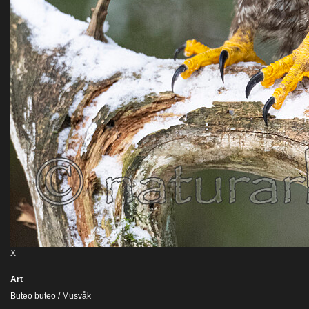
X
Art
Buteo buteo / Musvåk