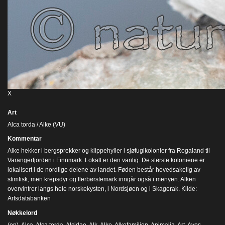
X
Art
Alca torda / Alke (VU)
Kommentar
Alke hekker i bergsprekker og klippehyller i sjøfuglkolonier fra Rogaland til
Varangerfjorden i Finnmark. Lokalt er den vanlig. De største koloniene er
lokalisert i de nordlige delene av landet. Føden består hovedsakelig av
stimfisk, men krepsdyr og flerbørstemark inngår også i menyen. Alken
overvintrer langs hele norskekysten, i Nordsjøen og i Skagerak. Kilde:
Artsdatabanken
Nøkkelord
(en)
,
Alca
,
Alca torda
,
Alcidae
,
Alk
,
Alke
,
Alkefamilien
,
Animalia
,
Art
,
Aves
,