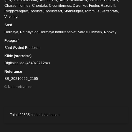
Charadriiformes
,
Chordata
,
Ciconiiformes
,
Dyreriket
,
Fugler
,
Razorbill
,
Ryggstrengdyr
,
Rødliste
,
Rødlisteart
,
Storkefugler
,
Tordmule
,
Vertebrata
,
Virveldyr
Sted
Hornøya, Reinøya og Hormøya naturreservat, Vardø, Finmark, Norway
Fotograf
Bård Øyvind Bredesen
Kilde (størrelse)
Digitalt bilde (4640x3712px)
Referanse
BB_20210626_2165
© Naturarkivet.no
Totalt
22585
bilder i databasen.