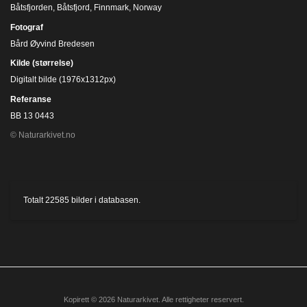
Båtsfjorden, Båtsfjord, Finnmark, Norway
Fotograf
Bård Øyvind Bredesen
Kilde (størrelse)
Digitalt bilde (1976x1312px)
Referanse
BB 13 0443
© Naturarkivet.no
Totalt
22585
bilder i databasen.
Kopirett © 2026 Naturarkivet. Alle rettigheter reservert.