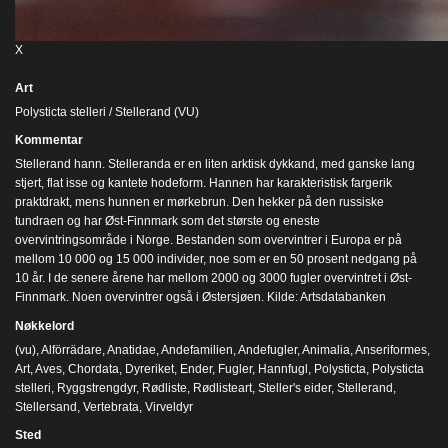
X
Art
Polysticta stelleri / Stellerand (VU)
Kommentar
Stellerand hann. Stelleranda er en liten arktisk dykkand, med ganske lang
stjert, flat isse og kantete hodeform. Hannen har karakteristisk fargerik
praktdrakt, mens hunnen er mørkebrun. Den hekker på den russiske
tundraen og har Øst-Finnmark som det største og eneste
overvintringsområde i Norge. Bestanden som overvintrer i Europa er på
mellom 10 000 og 15 000 individer, noe som er en 50 prosent nedgang på
10 år. I de senere årene har mellom 2000 og 3000 fugler overvintret i Øst-
Finnmark. Noen overvintrer også i Østersjøen. Kilde: Artsdatabanken
Nøkkelord
(vu)
,
Alförrädare
,
Anatidae
,
Andefamilien
,
Andefugler
,
Animalia
,
Anseriformes
,
Art
,
Aves
,
Chordata
,
Dyreriket
,
Ender
,
Fugler
,
Hannfugl
,
Polysticta
,
Polysticta
stelleri
,
Ryggstrengdyr
,
Rødliste
,
Rødlisteart
,
Steller's eider
,
Stellerand
,
Stellersand
,
Vertebrata
,
Virveldyr
Sted