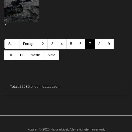
X
Start
Forrige
2
3
4
5
6
7
8
9
10
11
Neste
Siste
Totalt
22585
bilder i databasen.
Kopirett © 2026 Naturarkivet. Alle rettigheter reservert.