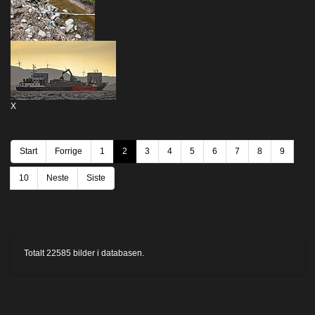
X
Start
Forrige
1
2
3
4
5
6
7
8
9
10
Neste
Siste
Totalt
22585
bilder i databasen.