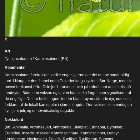
X
Art
Tyria jacobaeae / Karminspinner (EN)
Kommentar
Karminspinner foretrekker solrike enger, gjerne der det er noe sandholdig
jord. I Norge er den funnet noen få steder langs kysten i Sør-Norge, med sin
hovedforekomst i Ytre Oslofjord. Larvene lever på svineblom-arter, helst på
landøyda. Både den voksne og larven har sterke farger som signaliserer at
de er giftige. De har heller ingen fiender blant høyerestående dyr, noe som
forklarer at de lokalt kan opptre i store mengder. Den voksne sommerfuglen
flyr i juni-juli, og er hovedsakelig dagaktiv.
Nøkkelord
(en)
,
Animalia
,
Arctiinae
,
Art
,
Arthropoda
,
Blodplet
,
Cinnabar
,
Dyreriket
,
Erebidae
,
Insecta
,
Insekter
,
Karminspinnare
,
Karminspinner
,
Leddyr
,
Lepidoptera
,
Noctuoidea
,
Praktfly
,
Rødliste
,
Rødlisteart
,
Sommer
,