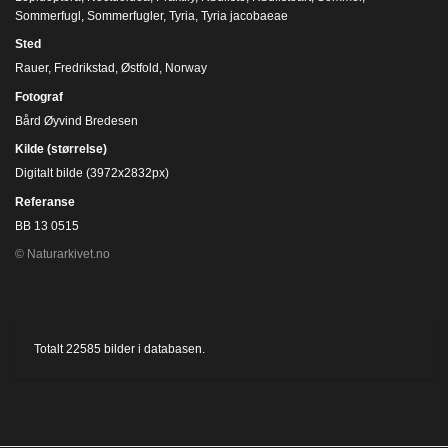
Sommerfugl
,
Sommerfugler
,
Tyria
,
Tyria jacobaeae
Sted
Rauer, Fredrikstad, Østfold, Norway
Fotograf
Bård Øyvind Bredesen
Kilde (størrelse)
Digitalt bilde (3972x2832px)
Referanse
BB 13 0515
© Naturarkivet.no
Totalt
22585
bilder i databasen.