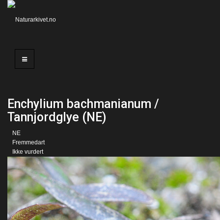
Enchylium bachmanianum /
Tannjordglye (NE)
NE
Fremmedart
Ikke vurdert