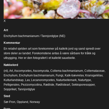
X
Art
Enchylium bachmanianum / Tannjordglye (NE)
Kommentar
En relativt sjelden art som forekommer på kalkrik jord og sand spredt over
store deler av landet. Forekomstene antas å være sårbare for tråkk og
utbygging. Her er den fotografert i et kalkrikt sauebeite.
Nøkkelord
(nt)
,
Art
,
Ascomycetes
,
Ascomycota
,
Collema bachmanianum
,
Collemataceae
,
Enchylium
,
Enchylium bachmanianum
,
Fungi
,
Kalk-bævrelav
,
Kransgelélav
,
Kulturlandskap
,
Lav
,
Lecanoromycetes
,
Naturbeitemark
,
Naturtype
,
Peltigerales
,
Pezizomycotina
,
Rødliste
,
Rødlisteart
,
Sekksporesopper
,
Soppriket
,
Tannjordglye
Sted
Sør-Fron, Oppland, Norway
Dato