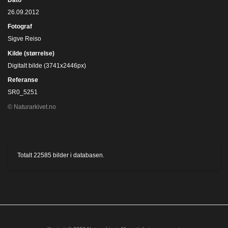
26.09.2012
Fotograf
Sigve Reiso
Kilde (størrelse)
Digitalt bilde (3741x2446px)
Referanse
SR0_5251
© Naturarkivet.no
Totalt
22585
bilder i databasen.