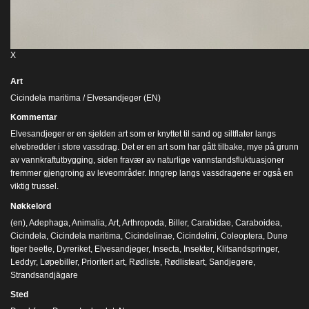
X
Art
Cicindela maritima / Elvesandjeger (EN)
Kommentar
Elvesandjeger er en sjelden art som er knyttet til sand og siltflater langs
elvebredder i store vassdrag. Det er en art som har gått tilbake, mye på grunn
av vannkraftutbygging, siden fravær av naturlige vannstandsfluktuasjoner
fremmer gjengroing av leveområder. Inngrep langs vassdragene er også en
viktig trussel.
Nøkkelord
(en)
,
Adephaga
,
Animalia
,
Art
,
Arthropoda
,
Biller
,
Carabidae
,
Caraboidea
,
Cicindela
,
Cicindela maritima
,
Cicindelinae
,
Cicindelini
,
Coleoptera
,
Dune
tiger beetle
,
Dyreriket
,
Elvesandjeger
,
Insecta
,
Insekter
,
Klitsandspringer
,
Leddyr
,
Løpebiller
,
Prioritert art
,
Rødliste
,
Rødlisteart
,
Sandjegere
,
Strandsandjägare
Sted