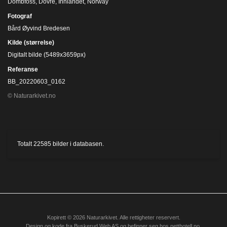
Dombfoss, Dovre, Innlandet, Norway
Fotograf
Bård Øyvind Bredesen
Kilde (størrelse)
Digitalt bilde (5489x3659px)
Referanse
BB_20220603_0162
© Naturarkivet.no
Totalt
22585
bilder i databasen.
Kopirett © 2026 Naturarkivet. Alle rettigheter reservert.
Design og kode fra
Buskerud Web AS
og befinner seg hos
netthotell.no
.