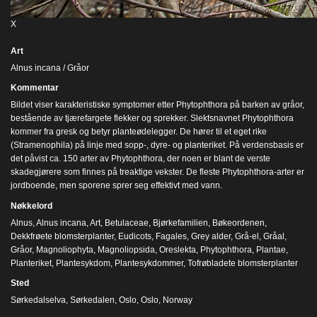
X
Art
Alnus incana / Gråor
Kommentar
Bildet viser karakteristiske symptomer etter Phytophthora på barken av gråor,
bestående av tjærefargete flekker og sprekker. Slektsnavnet Phytophthora
kommer fra gresk og betyr planteødelegger. De hører til et eget rike
(Stramenophila) på linje med sopp-, dyre- og planteriket. På verdensbasis er
det påvist ca. 150 arter av Phytophthora, der noen er blant de verste
skadegjørere som finnes på treaktige vekster. De fleste Phytophthora-arter er
jordboende, men sporene sprer seg effektivt med vann.
Nøkkelord
Alnus
,
Alnus incana
,
Art
,
Betulaceae
,
Bjørkefamilien
,
Bøkeordenen
,
Dekkfrøete blomsterplanter
,
Eudicots
,
Fagales
,
Grey alder
,
Grå-el
,
Gråal
,
Gråor
,
Magnoliophyta
,
Magnoliopsida
,
Oreslekta
,
Phytophthora
,
Plantae
,
Planteriket
,
Plantesykdom
,
Plantesykdommer
,
Tofrøbladete blomsterplanter
Sted
Sørkedalselva, Sørkedalen, Oslo, Oslo, Norway