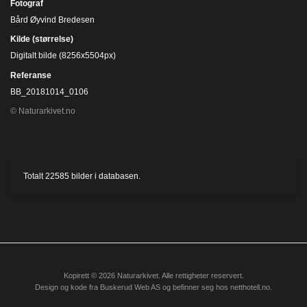
Fotograf
Bård Øyvind Bredesen
Kilde (størrelse)
Digitalt bilde (8256x5504px)
Referanse
BB_20181014_0106
© Naturarkivet.no
Totalt
22585
bilder i databasen.
Kopirett © 2026 Naturarkivet. Alle rettigheter reservert.
Design og kode fra
Buskerud Web AS
og befinner seg hos
netthotell.no
.