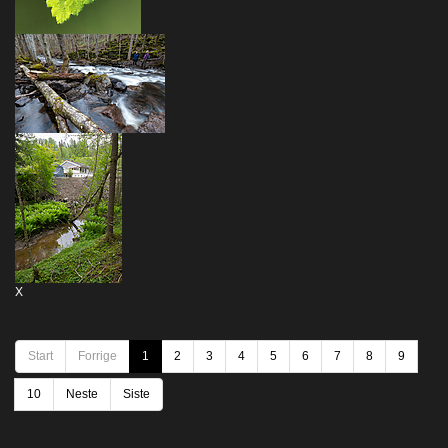
X
Start
Forrige
1
2
3
4
5
6
7
8
9
10
Neste
Siste