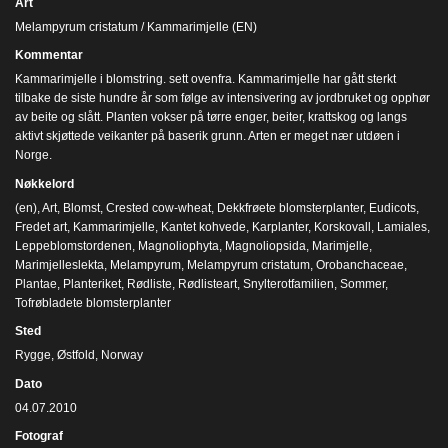
Art
Melampyrum cristatum / Kammarimjelle (EN)
Kommentar
Kammarimjelle i blomstring. sett ovenfra. Kammarimjelle har gått sterkt
tilbake de siste hundre år som følge av intensivering av jordbruket og opphør
av beite og slått. Planten vokser på tørre enger, beiter, krattskog og langs
aktivt skjøttede veikanter på baserik grunn. Arten er meget nær utdøen i
Norge.
Nøkkelord
(en)
,
Art
,
Blomst
,
Crested cow-wheat
,
Dekkfrøete blomsterplanter
,
Eudicots
,
Fredet art
,
Kammarimjelle
,
Kantet kohvede
,
Karplanter
,
Korskovall
,
Lamiales
,
Leppeblomstordenen
,
Magnoliophyta
,
Magnoliopsida
,
Marimjelle
,
Marimjelleslekta
,
Melampyrum
,
Melampyrum cristatum
,
Orobanchaceae
,
Plantae
,
Planteriket
,
Rødliste
,
Rødlisteart
,
Snylterotfamilien
,
Sommer
,
Tofrøbladete blomsterplanter
Sted
Rygge, Østfold, Norway
Dato
04.07.2010
Fotograf