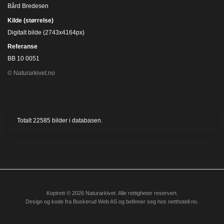
Bård Bredesen
Kilde (størrelse)
Digitalt bilde (2743x4164px)
Referanse
BB 10 0051
© Naturarkivet.no
Totalt
22585
bilder i databasen.
Kopirett © 2026 Naturarkivet. Alle rettigheter reservert.
Design og kode fra
Buskerud Web AS
og befinner seg hos
netthotell.no
.