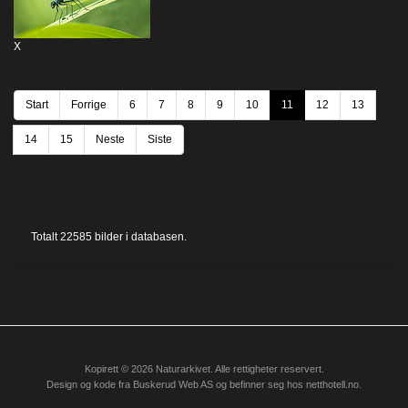
X
Start
Forrige
6
7
8
9
10
11
12
13
14
15
Neste
Siste
Totalt
22585
bilder i databasen.
Kopirett © 2026 Naturarkivet. Alle rettigheter reservert.
Design og kode fra
Buskerud Web AS
og befinner seg hos
netthotell.no
.