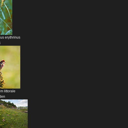
s erythrinus
k
 littorale
den