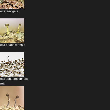
eca laevigata
eca phaeocephala
eca sphaerocephala
enål