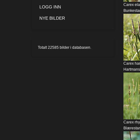
Carex ela
LOGG INN
Bunkestar
NYE BILDER
Totalt
22585
bilder i databasen.
Carex har
Hartmanss
Carex rh
Blærestar