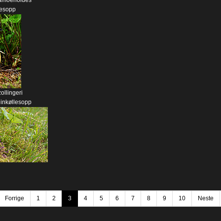
 amoenoides
lesopp
ollingeri
einkøllesopp
Forrige
1
2
3
4
5
6
7
8
9
10
Neste