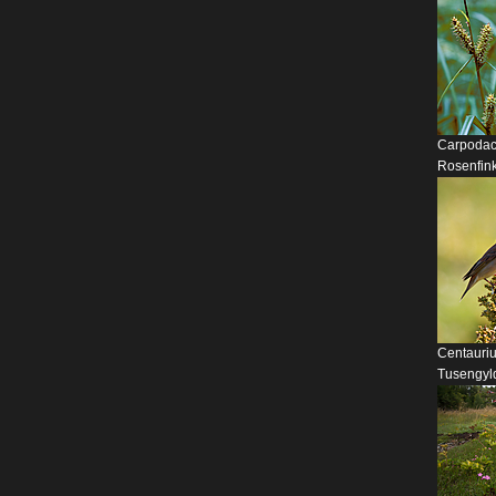
Carpodacu
Rosenfin
Centaurium
Tusengyl