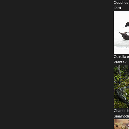
Cepphus g
Teist
Cetrelia 
Praktlav
Chaenoth
Smalhode