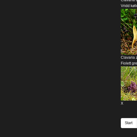
Clavaria
Vridd køl
Clavaria z
Fiolett gr
X
Start