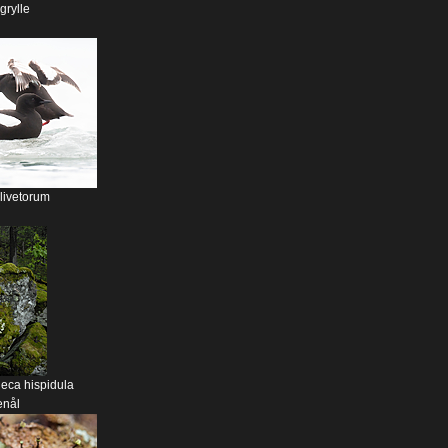
rylle
olivetorum
eca hispidula
nål