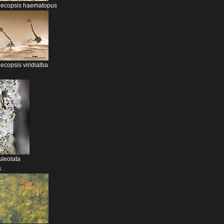
ecopsis haematopus
copsis viridialba
leolata
s