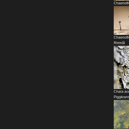
Chaenoth
Chaenothe
Rimnål
Chara acu
Piggkran