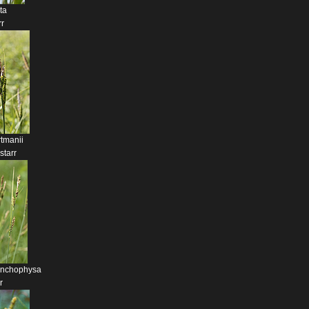
ta
r
tmanii
tarr
ynchophysa
r