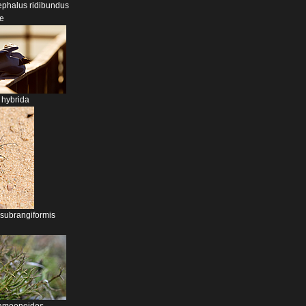
phalus ridibundus
e
 hybrida
subrangiformis