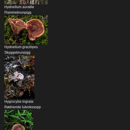
Hydnellum auratile
Flammebrunpigg
Hydnellum gracilipes
Skyggebrunpigg
Hygrocybe ingrata
Rødnende lutvokssopp