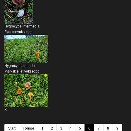
Hygrocybe intermedia
Flammevokssopp
Hygrocybe turunda
Mørkskjellet vokssopp
X
Start
Forrige
1
2
3
4
5
6
7
8
9