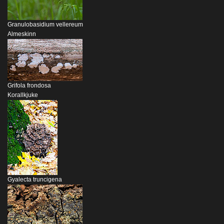
Granulobasidium vellereum
Almeskinn
Grifola frondosa
Korallkjuke
Gyalecta truncigena