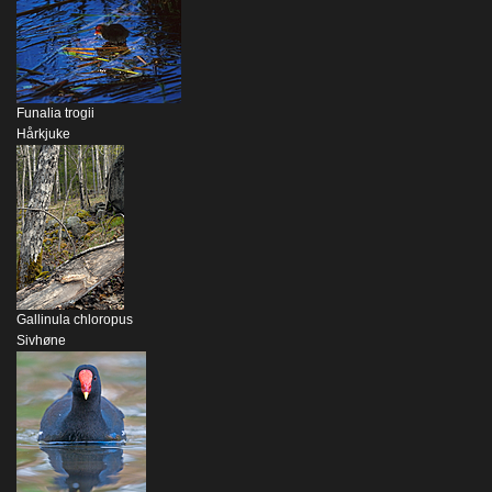
Funalia trogii
Hårkjuke
Gallinula chloropus
Sivhøne