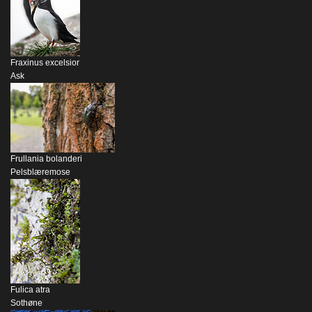
Fraxinus excelsior
Ask
Frullania bolanderi
Pelsblæremose
Fulica atra
Sothøne