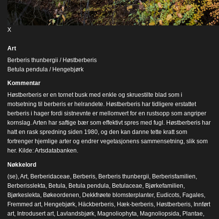
X
Art
Berberis thunbergii / Høstberberis
Betula pendula / Hengebjørk
Kommentar
Høstberberis er en tornet busk med enkle og skruestilte blad som i
motsetning til berberis er helrandete. Høstberberis har tidligere erstattet
berberis i hager fordi sistnevnte er mellomvert for en rustsopp som angriper
kornslag. Arten har saftige bær som effektivt spres med fugl. Høstberberis har
hatt en rask spredning siden 1980, og den kan danne tette kratt som
fortrenger hjemlige arter og endrer vegetasjonens sammensetning, slik som
her. Kilde: Artsdatabanken.
Nøkkelord
(se)
,
Art
,
Berberidaceae
,
Berberis
,
Berberis thunbergii
,
Berberisfamilien
,
Berberisslekta
,
Betula
,
Betula pendula
,
Betulaceae
,
Bjørkefamilien
,
Bjørkeslekta
,
Bøkeordenen
,
Dekkfrøete blomsterplanter
,
Eudicots
,
Fagales
,
Fremmed art
,
Hengebjørk
,
Häckberberis
,
Hæk-berberis
,
Høstberberis
,
Innført
art
,
Introdusert art
,
Lavlandsbjørk
,
Magnoliophyta
,
Magnoliopsida
,
Plantae
,