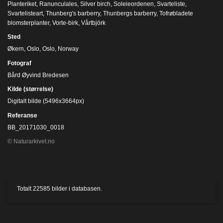
Planteriket
,
Ranunculales
,
Silver birch
,
Soleieordenen
,
Svarteliste
,
Svartelisteart
,
Thunberg's barberry
,
Thunbergs barberry
,
Tofrøbladete
blomsterplanter
,
Vorte-birk
,
Vårtbjörk
Sted
Økern, Oslo, Oslo, Norway
Fotograf
Bård Øyvind Bredesen
Kilde (størrelse)
Digitalt bilde (5496x3664px)
Referanse
BB_20171030_0018
© Naturarkivet.no
Totalt
22585
bilder i databasen.