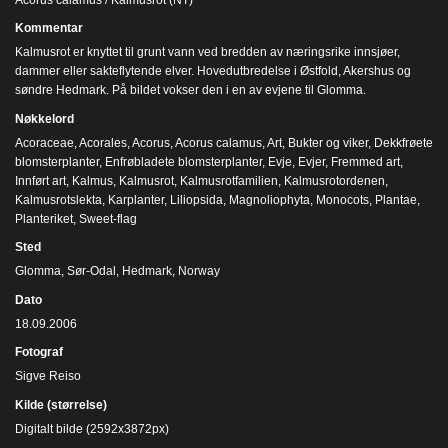
Kommentar
Kalmusrot er knyttet til grunt vann ved bredden av næringsrike innsjøer,
dammer eller sakteflytende elver. Hovedutbredelse i Østfold, Akershus og
søndre Hedmark. På bildet vokser den i en av evjene til Glomma.
Nøkkelord
Acoraceae
,
Acorales
,
Acorus
,
Acorus calamus
,
Art
,
Bukter og viker
,
Dekkfrøete
blomsterplanter
,
Enfrøbladete blomsterplanter
,
Evje
,
Evjer
,
Fremmed art
,
Innført art
,
Kalmus
,
Kalmusrot
,
Kalmusrotfamilien
,
Kalmusrotordenen
,
Kalmusrotslekta
,
Karplanter
,
Liliopsida
,
Magnoliophyta
,
Monocots
,
Plantae
,
Planteriket
,
Sweet-flag
Sted
Glomma, Sør-Odal, Hedmark, Norway
Dato
18.09.2006
Fotograf
Sigve Reiso
Kilde (størrelse)
Digitalt bilde (2592x3872px)