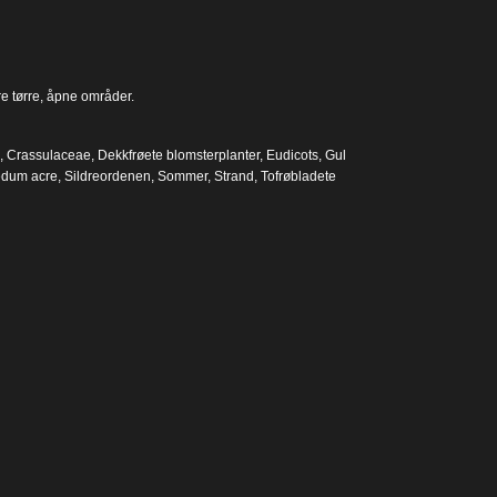
e tørre, åpne områder.
,
Crassulaceae
,
Dekkfrøete blomsterplanter
,
Eudicots
,
Gul
dum acre
,
Sildreordenen
,
Sommer
,
Strand
,
Tofrøbladete