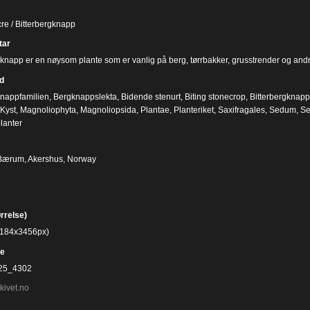
e / Bitterbergknapp
ar
gknapp er en nøysom plante som er vanlig på berg, tørrbakker, grusstrender og andr
d
nappfamilien
,
Bergknappslekta
,
Bidende stenurt
,
Biting stonecrop
,
Bitterbergknapp
Kyst
,
Magnoliophyta
,
Magnoliopsida
,
Plantae
,
Planteriket
,
Saxifragales
,
Sedum
,
Se
lanter
 Bærum, Akershus, Norway
ørrelse)
(5184x3456px)
e
25_4302
kivet.no