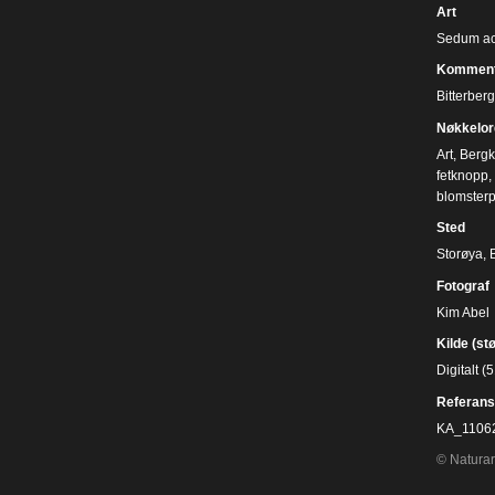
Art
Sedum acr
Komment
Bitterber
Nøkkelor
Art
,
Bergk
fetknopp
,
blomsterp
Sted
Storøya,
Fotograf
Kim Abel
Kilde (st
Digitalt 
Referans
KA_1106
© Naturar