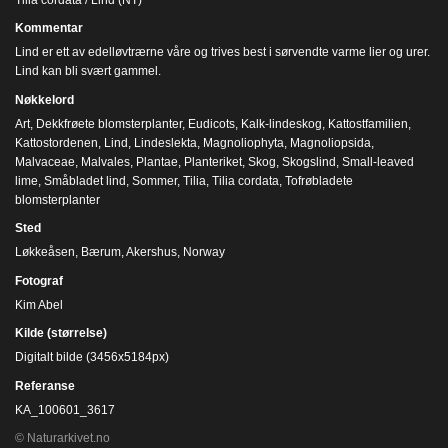
Kommentar
Lind er ett av edelløvtrærne våre og trives best i sørvendte varme lier og urer.
Lind kan bli svært gammel.
Nøkkelord
Art
,
Dekkfrøete blomsterplanter
,
Eudicots
,
Kalk-lindeskog
,
Kattostfamilien
,
Kattostordenen
,
Lind
,
Lindeslekta
,
Magnoliophyta
,
Magnoliopsida
,
Malvaceae
,
Malvales
,
Plantae
,
Planteriket
,
Skog
,
Skogslind
,
Small-leaved
lime
,
Småbladet lind
,
Sommer
,
Tilia
,
Tilia cordata
,
Tofrøbladete
blomsterplanter
Sted
Løkkeåsen, Bærum, Akershus, Norway
Fotograf
Kim Abel
Kilde (størrelse)
Digitalt bilde (3456x5184px)
Referanse
KA_100601_3617
© Naturarkivet.no