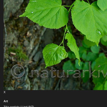
X
Art
Tilia cordata / Lind (NT)