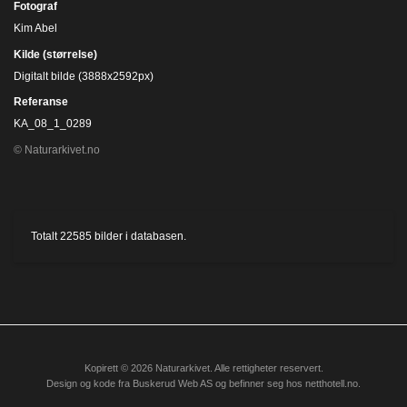
Fotograf
Kim Abel
Kilde (størrelse)
Digitalt bilde (3888x2592px)
Referanse
KA_08_1_0289
© Naturarkivet.no
Totalt
22585
bilder i databasen.
Kopirett © 2026 Naturarkivet. Alle rettigheter reservert.
Design og kode fra
Buskerud Web AS
og befinner seg hos
netthotell.no
.