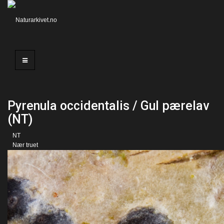
Pyrenula occidentalis / Gul pærelav
(NT)
NT
Nær truet