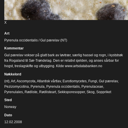
X
Art
Pyrenula occidentalis / Gul pærelav (NT)
Kommentar
Gul pærelav vokser på glatt bark av løvtrær, særlig hassel og rogn, i kyststrøk
fra Rogaland til Sør-Trøndelag. Den er relativt sjelden, og anses sårbar for
hogst, treslagskifte og utbygging. Kilde www.artsdatabanken.no
Nøkkelord
(nt)
,
Art
,
Ascomycota
,
Atlantisk vårtlav
,
Eurotiomycetes
,
Fungi
,
Gul pærelav
,
Pezizomycotina
,
Pyrenula
,
Pyrenula occidentalis
,
Pyrenulaceae
,
Pyrenulales
,
Rødliste
,
Rødlisteart
,
Sekksporesopper
,
Skog
,
Soppriket
Sted
Norway
Dato
12.02.2008