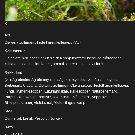
X
Art
Clavaria zollingeri / Fiolett greinkøllesopp (VU)
Kommentar
Fiolett greinkøllesopp er en sjelden sopp knyttet til beiter og slåtteenger
kulturlandskapet. Her fra en gammel setervoll beitet av storfe.
Nøkkelord
(vu)
,
Agaricales
,
Agaricomycetes
,
Agaricomycotina
,
Art
,
Basidiomycota
,
Beitemark
,
Clavaria
,
Clavaria zollingeri
,
Clavariaceae
,
Fiolett greinkøllesopp
,
Fungi
,
Hymeniesopper
,
Kulturlandskap
,
Køllesopper
,
Naturbeitemark
,
Purpur-køllesvamp
,
Rødliste
,
Rødlisteart
,
Slåttemark
,
Soppriket
,
Stilksporesopper
,
Violet coral
,
Violett fingersvamp
Sted
Gunnerød, Larvik, Vestfold, Norway
Dato
26.08.2010