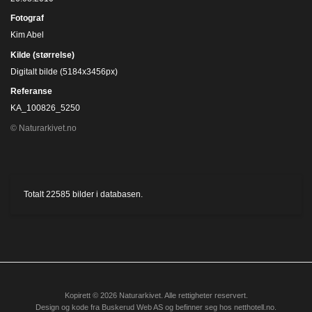
Fotograf
Kim Abel
Kilde (størrelse)
Digitalt bilde (5184x3456px)
Referanse
KA_100826_5250
© Naturarkivet.no
Totalt
22585
bilder i databasen.
Kopirett © 2026 Naturarkivet. Alle rettigheter reservert.
Design og kode fra
Buskerud Web AS
og befinner seg hos
netthotell.no
.