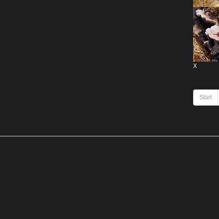
X
Start