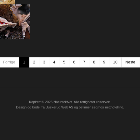
Forrige
1
2
3
4
5
6
7
8
9
10
Neste
Kopirett © 2026 Naturarkivet. Alle rettigheter reservert.
Design og kode fra
Buskerud Web AS
og befinner seg hos
netthotell.no
.