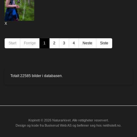
X
Start
Forrige
1
2
3
4
Neste
Siste
Totalt
22585
bilder i databasen.
Kopirett © 2026 Naturarkivet. Alle rettigheter reservert.
Design og kode fra
Buskerud Web AS
og befinner seg hos
netthotell.no
.