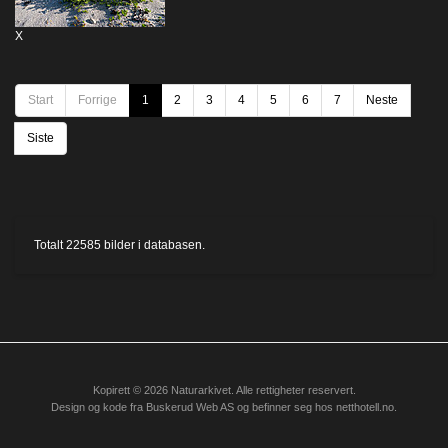
X
Start
Forrige
1
2
3
4
5
6
7
Neste
Siste
Totalt
22585
bilder i databasen.
Kopirett © 2026 Naturarkivet. Alle rettigheter reservert.
Design og kode fra
Buskerud Web AS
og befinner seg hos
netthotell.no
.