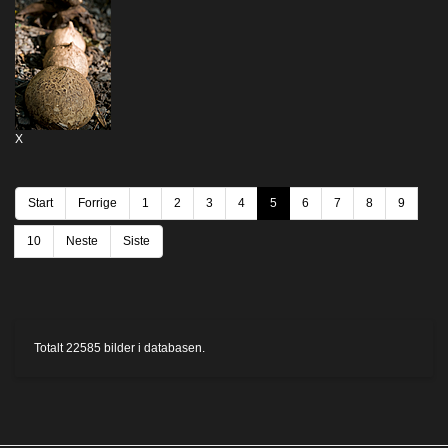
X
Start
Forrige
1
2
3
4
5
6
7
8
9
10
Neste
Siste
Totalt
22585
bilder i databasen.