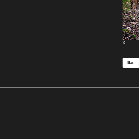
X
Start