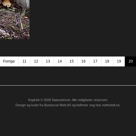
Forrige
11
12
13
14
15
16
17
18
19
20
Kopirett © 2026 Naturarkivet. Alle rettigheter reservert.
Design og kode fra
Buskerud Web AS
og befinner seg hos
netthotell.no
.