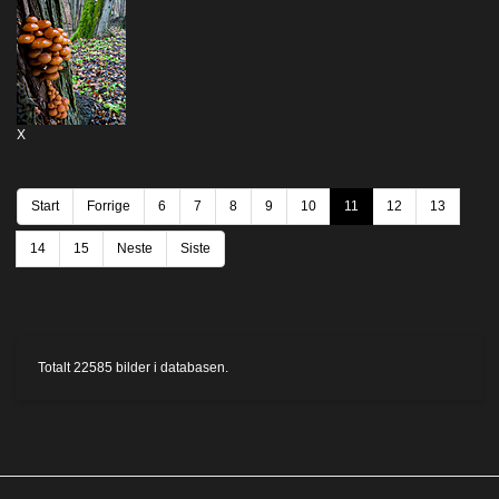
X
Start
Forrige
6
7
8
9
10
11
12
13
14
15
Neste
Siste
Totalt
22585
bilder i databasen.