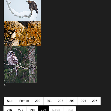
X
Start
Forrige
290
291
292
293
294
295
296
297
298
299
Neste
Siste