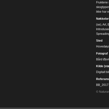
Fruktene 
skogtyper
ikke har e
Nøkkelor
(se)
,
Art
,
B
Introduser
Spreading
Sted
Hovedøya,
Fotograf
Bård Øyv
Kilde (st
Digitalt 
Referans
BB_2017
© Naturar