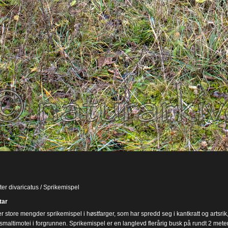
er divaricatus / Sprikemispel
ar
er store mengder sprikemispel i høstfarger, som har spredd seg i kantkratt og artsri
maltimotei i forgrunnen. Sprikemispel er en langlevd flerårig busk på rundt 2 mete