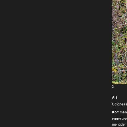
X
Art
Cotoneast
Komment
Bildet vis
mengder s