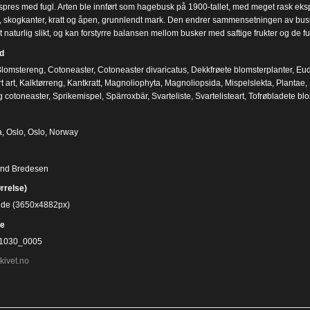
spres med fugl. Arten ble innført som hagebusk på 1900-tallet, med meget rask eksp
, skogkanter, kratt og åpen, grunnlendt mark. Den endrer sammensetningen av busksji
t naturlig slikt, og kan forstyrre balansen mellom busker med saftige frukter og de 
d
lomstereng
,
Cotoneaster
,
Cotoneaster divaricatus
,
Dekkfrøete blomsterplanter
,
Eud
t art
,
Kalktørreng
,
Kantkratt
,
Magnoliophyta
,
Magnoliopsida
,
Mispelslekta
,
Plantae
,
 cotoneaster
,
Sprikemispel
,
Spärroxbär
,
Svarteliste
,
Svartelisteart
,
Tofrøbladete blo
 Oslo, Oslo, Norway
ind Bredesen
ørrelse)
bilde (3650x4882px)
e
1030_0005
kivet.no