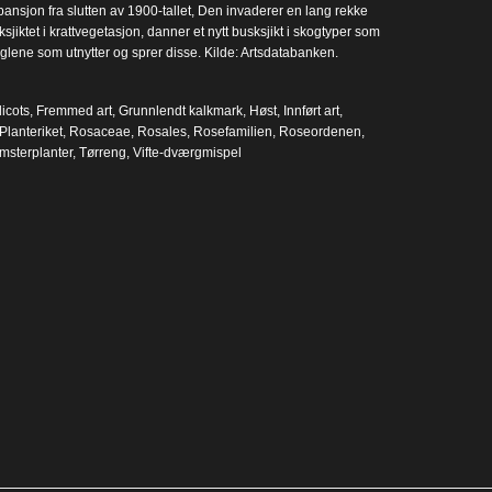
ansjon fra slutten av 1900-tallet, Den invaderer en lang rekke
ktet i krattvegetasjon, danner et nytt busksjikt i skogtyper som
fuglene som utnytter og sprer disse. Kilde: Artsdatabanken.
icots
,
Fremmed art
,
Grunnlendt kalkmark
,
Høst
,
Innført art
,
Planteriket
,
Rosaceae
,
Rosales
,
Rosefamilien
,
Roseordenen
,
msterplanter
,
Tørreng
,
Vifte-dværgmispel