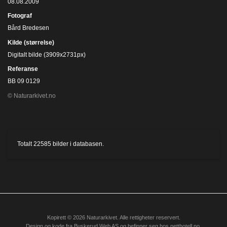
08.08.2009
Fotograf
Bård Bredesen
Kilde (størrelse)
Digitalt bilde (3909x2731px)
Referanse
BB 09 0129
© Naturarkivet.no
Totalt
22585
bilder i databasen.
Kopirett © 2026 Naturarkivet. Alle rettigheter reservert.
Design og kode fra
Buskerud Web AS
og befinner seg hos
netthotell.no
.