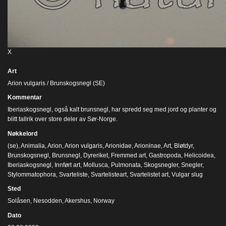
X
Art
Arion vulgaris / Brunskogsnegl (SE)
Kommentar
Iberiaskogsnegl, også kalt brunsnegl, har spredd seg med jord og planter og
blitt tallrik over store deler av Sør-Norge.
Nøkkelord
(se)
,
Animalia
,
Arion
,
Arion vulgaris
,
Arionidae
,
Arioninae
,
Art
,
Bløtdyr
,
Brunskogsnegl
,
Brunsnegl
,
Dyreriket
,
Fremmed art
,
Gastropoda
,
Helicoidea
,
Iberiaskogsnegl
,
Innført art
,
Mollusca
,
Pulmonata
,
Skogsnegler
,
Snegler
,
Stylommatophora
,
Svarteliste
,
Svartelisteart
,
Svartelistet art
,
Vulgar slug
Sted
Solåsen, Nesodden, Akershus, Norway
Dato