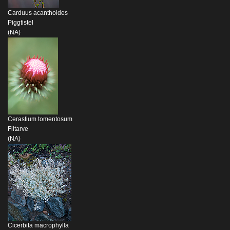
Carduus acanthoides
Piggtistel
(NA)
Cerastium tomentosum
Filtarve
(NA)
Cicerbita macrophylla