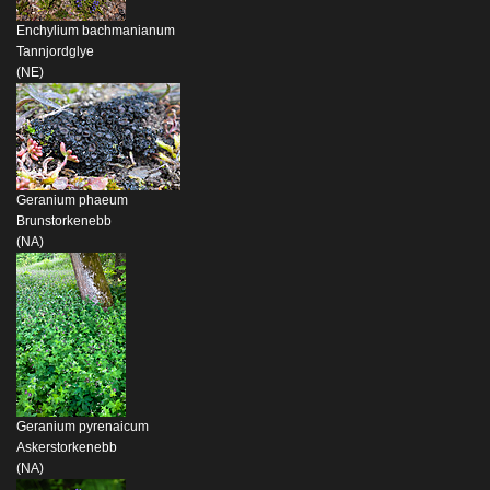
Enchylium bachmanianum
Tannjordglye
(NE)
Geranium phaeum
Brunstorkenebb
(NA)
Geranium pyrenaicum
Askerstorkenebb
(NA)