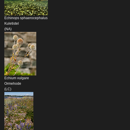
Echinops sphaerocephalus
Kuletistel
(NA)
Echium vulgare
Ormehode
(LC)