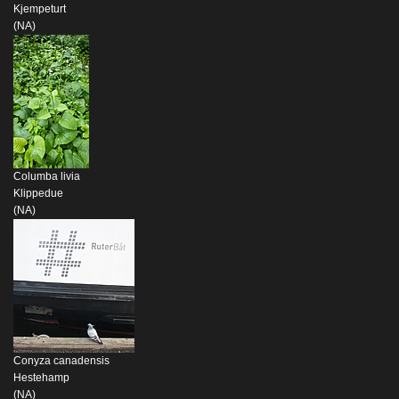
Kjempeturt
(NA)
Columba livia
Klippedue
(NA)
Conyza canadensis
Hestehamp
(NA)