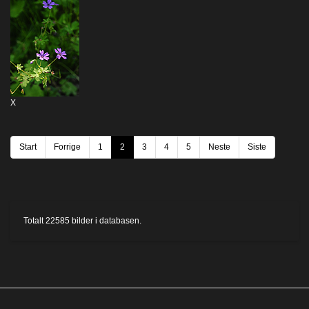
X
Start
Forrige
1
2
3
4
5
Neste
Siste
Totalt
22585
bilder i databasen.