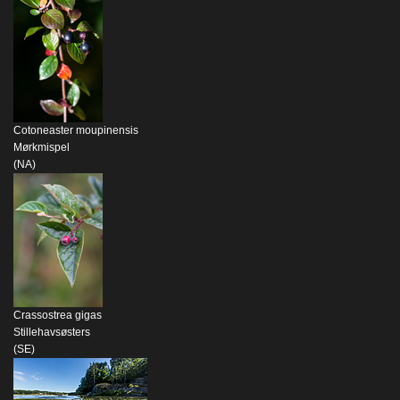
Cotoneaster moupinensis
Mørkmispel
(NA)
Crassostrea gigas
Stillehavsøsters
(SE)