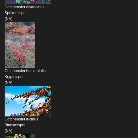
Cotoneaster divaricatus
Sprikemispel
(NA)
Cotoneaster horizontalis
Krypmispel
(NA)
Cotoneaster lucidus
Blankmispel
(NA)