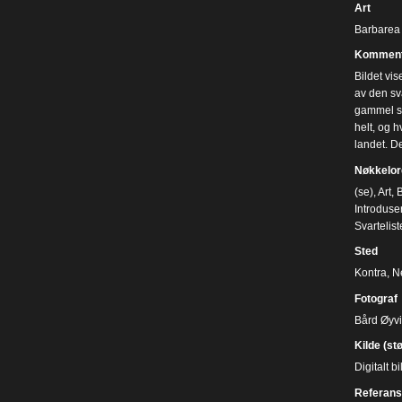
Art
Barbarea 
Komment
Bildet vis
av den sva
gammel sk
helt, og h
landet. D
Nøkkelor
(se)
,
Art
,
B
Introduser
Svartelist
Sted
Kontra, 
Fotograf
Bård Øyv
Kilde (st
Digitalt 
Referans