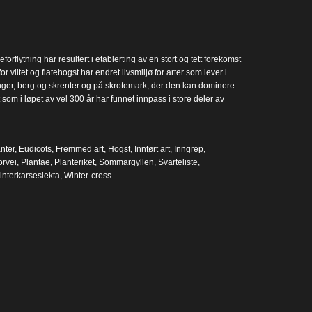
rflytning har resultert i etablerting av en stort og tett forekomst
 viltet og flatehogst har endret livsmiljø for arter som lever i
ninger, berg og skrenter og på skrotemark, der den kan dominere
som i løpet av vel 300 år har funnet innpass i store deler av
nter
,
Eudicots
,
Fremmed art
,
Hogst
,
Innført art
,
Inngrep
,
rvei
,
Plantae
,
Planteriket
,
Sommargyllen
,
Svarteliste
,
interkarseslekta
,
Winter-cress