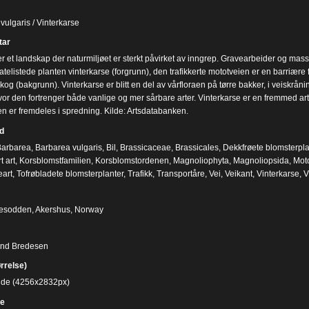
vulgaris / Vinterkarse
ar
er et landskap der naturmiljøet er sterkt påvirket av inngrep. Gravearbeider og massefo
telistede planten vinterkarse (forgrunn), den trafikkerte mototveien er en barriære for
og (bakgrunn). Vinterkarse er blitt en del av vårfloraen på tørre bakker, i veiskrå
vor den fortrenger både vanlige og mer sårbare arter. Vinterkarse er en fremmed art 
en er fremdeles i spredning. Kilde: Artsdatabanken.
d
arbarea
,
Barbarea vulgaris
,
Bil
,
Brassicaceae
,
Brassicales
,
Dekkfrøete blomsterpla
t art
,
Korsblomstfamilien
,
Korsblomstordenen
,
Magnoliophyta
,
Magnoliopsida
,
Moto
eart
,
Tofrøbladete blomsterplanter
,
Trafikk
,
Transportåre
,
Vei
,
Veikant
,
Vinterkarse
,
V
Nesodden, Akershus, Norway
ind Bredesen
ørrelse)
bilde (4256x2832px)
e