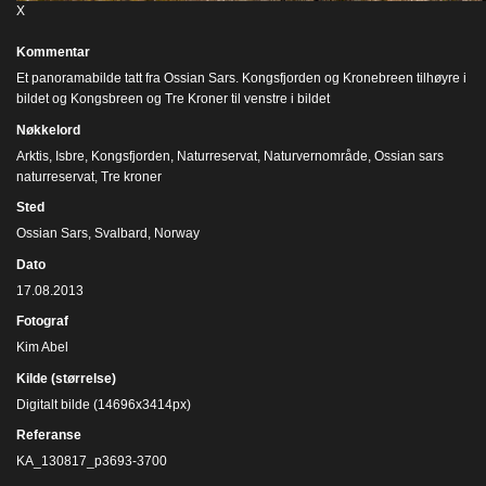
X
Kommentar
Et panoramabilde tatt fra Ossian Sars. Kongsfjorden og Kronebreen tilhøyre i
bildet og Kongsbreen og Tre Kroner til venstre i bildet
Nøkkelord
Arktis
,
Isbre
,
Kongsfjorden
,
Naturreservat
,
Naturvernområde
,
Ossian sars
naturreservat
,
Tre kroner
Sted
Ossian Sars, Svalbard, Norway
Dato
17.08.2013
Fotograf
Kim Abel
Kilde (størrelse)
Digitalt bilde (14696x3414px)
Referanse
KA_130817_p3693-3700