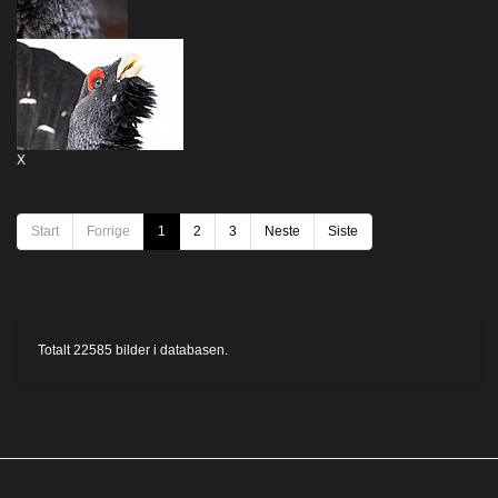
X
Start
Forrige
1
2
3
Neste
Siste
Totalt
22585
bilder i databasen.