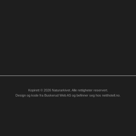
Kopirett © 2026 Naturarkivet. Alle rettigheter reservert.
Design og kode fra
Buskerud Web AS
og befinner seg hos
netthotell.no
.