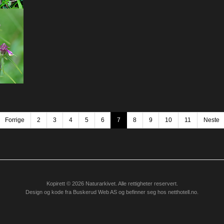
Forrige
2
3
4
5
6
7
8
9
10
11
Neste
Kopirett © 2026 Naturarkivet. Alle rettigheter reservert.
Design og kode fra
Buskerud Web AS
og befinner seg hos
netthotell.no
.