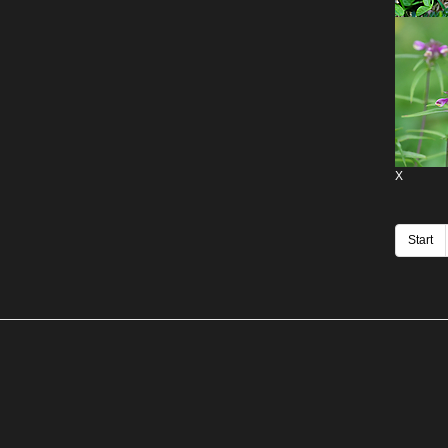
X
Start