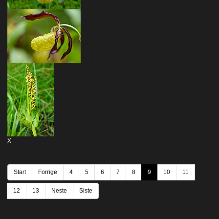
X
Start
Forrige
4
5
6
7
8
9
10
11
12
13
Neste
Siste